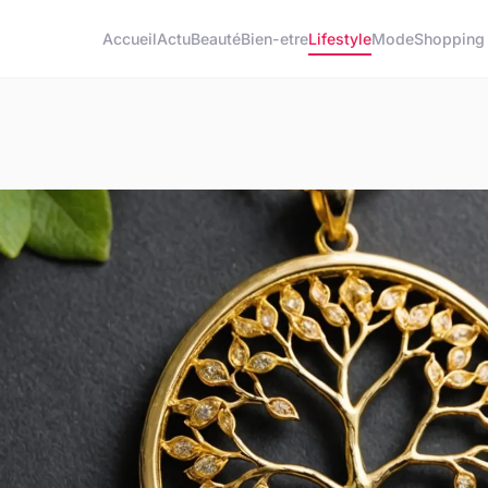
Accueil
Actu
Beauté
Bien-etre
Lifestyle
Mode
Shopping