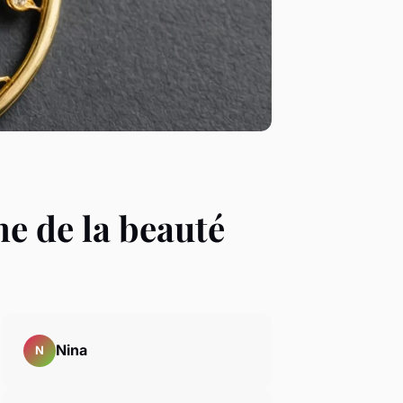
me de la beauté
Nina
N