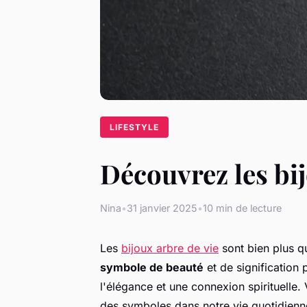
LIFESTYLE
Découvrez les bij
Nina
•
31 janvier 2025
•
10 min de lecture
Les
bijoux arbre de vie
sont bien plus q
symbole de beauté
et de signification 
l'élégance et une connexion spirituelle
des symboles dans notre vie quotidienne,