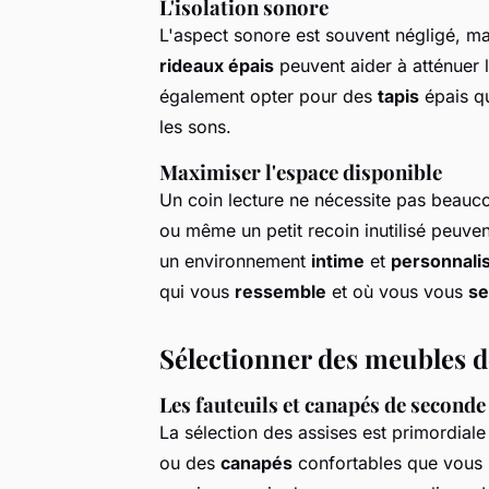
L'isolation sonore
L'aspect sonore est souvent négligé, mai
rideaux épais
peuvent aider à atténuer 
également opter pour des
tapis
épais qu
les sons.
Maximiser l'espace disponible
Un coin lecture ne nécessite pas beauc
ou même un petit recoin inutilisé peuvent
un environnement
intime
et
personnali
qui vous
ressemble
et où vous vous
se
Sélectionner des meubles de
Les fauteuils et canapés de second
La sélection des assises est primordial
ou des
canapés
confortables que vous 