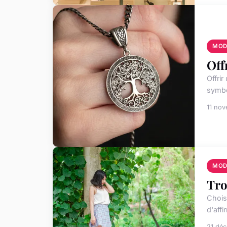
MOD
Off
Offri
symbo
11 no
MOD
Tro
Chois
d'affi
21 dé