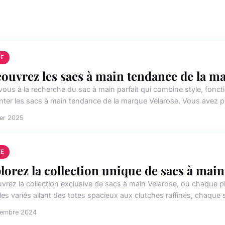
E
ouvrez les sacs à main tendance de la m
ous à la recherche du sac à main parfait qui combine style, fonctio
nter les sacs à main tendance de la marque Velarose. Vous avez 
ier 2025
E
lorez la collection unique de sacs à main
vrez la collection exclusive de sacs à main Velarose, où chaque piè
es variés allant des totes spacieux aux clutches raffinés, chaque s
cembre 2024