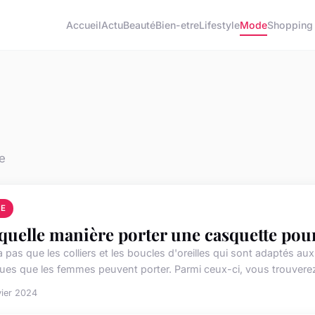
Accueil
Actu
Beauté
Bien-etre
Lifestyle
Mode
Shopping
e
E
quelle manière porter une casquette pou
 a pas que les colliers et les boucles d'oreilles qui sont adaptés a
ques que les femmes peuvent porter. Parmi ceux-ci, vous trouverez 
vier 2024