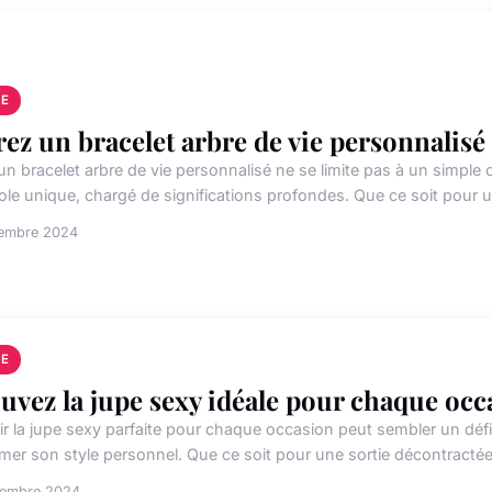
E
rez un bracelet arbre de vie personnalisé
r un bracelet arbre de vie personnalisé ne se limite pas à un simp
le unique, chargé de significations profondes. Que ce soit pour u
vembre 2024
E
uvez la jupe sexy idéale pour chaque occ
ir la jupe sexy parfaite pour chaque occasion peut sembler un défi
rmer son style personnel. Que ce soit pour une sortie décontractée,
cembre 2024