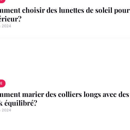
ment choisir des lunettes de soleil pour 
érieur?
n 2024
E
ment marier des colliers longs avec des 
k équilibré?
n 2024