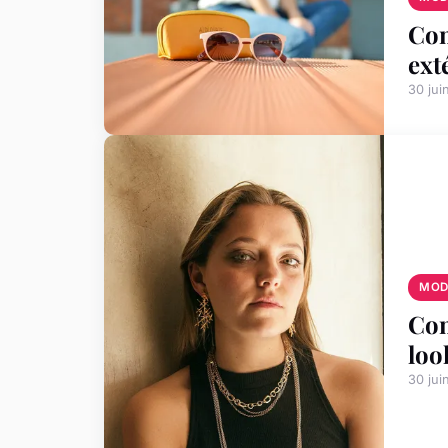
Com
ext
30 jui
MOD
Com
loo
30 jui