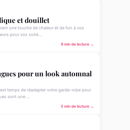
que et douillet
frant une touche de chaleur et de fun à vos
urs pour vos soiré...
9 min de lecture →
ngues pour un look automnal
l est temps de réadapter votre garde-robe pour
es sont une ...
5 min de lecture →