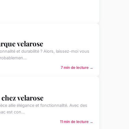
arque velarose
nnalité et durabilité ? Alors, laissez-moi vous
probablemen...
7 min de lecture →
 chez velarose
ce allie élégance et fonctionnalité. Avec des
ac est con...
11 min de lecture →