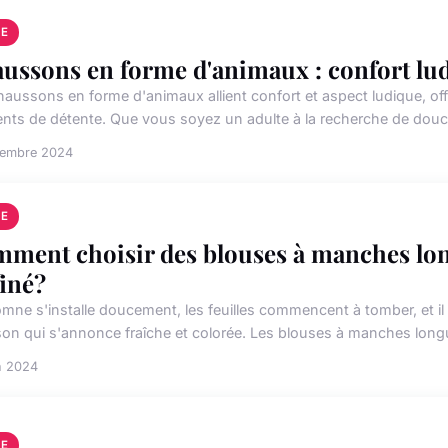
E
ussons en forme d'animaux : confort ludi
haussons en forme d'animaux allient confort et aspect ludique, of
ts de détente. Que vous soyez un adulte à la recherche de douce
cembre 2024
E
ment choisir des blouses à manches lo
finé?
omne s'installe doucement, les feuilles commencent à tomber, et i
ison qui s'annonce fraîche et colorée. Les blouses à manches longu
n 2024
E