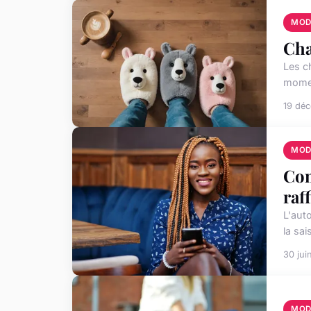
MOD
Cha
Les c
momen
19 dé
MOD
Com
raf
L'aut
la sa
30 jui
MOD