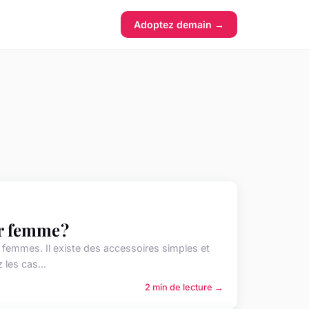
Adoptez demain →
r femme ?
ux femmes. Il existe des accessoires simples et
les cas...
2 min de lecture →