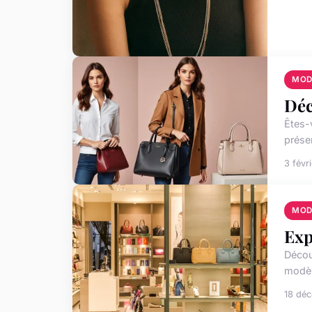
MOD
Déc
Êtes-v
prése
3 févr
MOD
Exp
Décou
modèl
18 dé